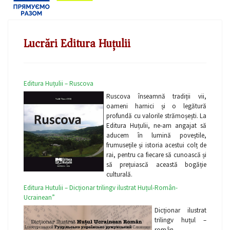
Lucrări Editura Huțulii
Editura Huțulii – Ruscova
Ruscova înseamnă tradiții vii,
oameni harnici și o legătură
profundă cu valorile strămoșești. La
Editura Huțulii, ne-am angajat să
aducem în lumină poveștile,
frumusețile și istoria acestui colț de
rai, pentru ca fiecare să cunoască și
să prețuiască această bogăție
culturală.
Editura Hutulii – Dicționar trilingv ilustrat Huțul-Român-
Ucrainean”
Dicționar ilustrat
trilingv huțul –
român –