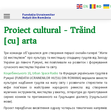
RO
EN
Fundația Ucrainenilor
Huțuli din România
Proiect cultural - Trăind
[cu] arta
Три команди об’єдналися для створення першої онлайн-галереї “Жити
(з) мистецтвом” про культуру та мистецьку спадщину гуцулів від Заходу
України до півночі Румунії, які повпливали на розвиток і формування
сучасного мистецтва України та світу.
Коцюбинського 10
,
Urban Space Radio
та Фундація українських гуцулів в
Румунії (FUNDATIA UCRAINENILOR HUȚULI DIN ROMANIA) вирішили винести
культурні надбання гуцулів на мапу світу і розвінчати стереотипи та
міфи пов’язані із майстрами народного ремесла: від створення
музичних інструментів, мистецтва у вжитку, літератури до приготування
сирних коників та притаманного на Гуцульщині діалекту (гуцульської
мови).
Проєкт передбачає висвітлення одразу чотирьох тематичних напрямів: