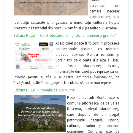
ucrainean un
demers necesar
pentru menținerea
identității culturale și lingvistice a minorității culturale huțule
prezentă pe teritoriul din nordul României și pe teritoriul Ucrainei.
Editura Huțulii – Caiet educațional – ,,Istorie, oameni și granite”
Acest caiet poate fi folosit în procesele
educaționale școlare, ca material
didactic auxiliar. Pentru românii și
ucrainienii de o parte și a alta a Tisei,
din fostul Maramureș Istoric,
informațiile din caiet pot reprezenta un
imbold pentru a afla și a păstra amintirile înaintașilor, ca
învățătură, astfel încât greșelile trecutului să nu se mai repete.
Editura Huțulii - Poienile de sub Munte
Poienile de sub Munte este o
comună pitorească de pe Valea
Ruscova, județul Maramureș,
care dispune de un bogat
patrimoniu natural, istoric,
cultural, tradiții și obiceiuri
ucrainene. Comuna este pe