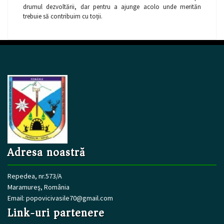
drumul dezvoltării, dar pentru a ajunge acolo unde merităn
trebuie să contribuim cu toții.
Adresa noastră
Repedea, nr.573/A
Maramureş, România
Email:
popovicivasile70@gmail.com
Link-uri partenere