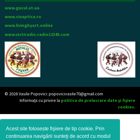
www.gucul.at.ua
www.sinaptica.ro
www.livingbyart.online
www.vistiradio.radio12345.com
© 2026 Vasile Popovici:
popovicivasile70@gmail.com
Informaţii cu privire la
politica de prelucrare date şi fişiere
cookies.
Acest site folosește fişiere de tip cookie. Prin
continuarea navigării sunteţi de acord cu modul