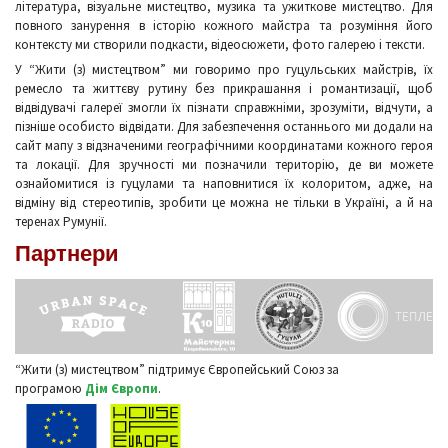
література, візуальне мистецтво, музика та ужиткове мистецтво. Для
повного занурення в історію кожного майстра та розуміння його
контексту ми створили подкасти, відеосюжети, фото галерею і тексти.
У “Жити (з) мистецтвом” ми говоримо про гуцульських майстрів, їх
ремесло та життєву рутину без прикрашання і романтизації, щоб
відвідувачі галереї змогли їх пізнати справжніми, зрозуміти, відчути, а
пізніше особисто відвідати. Для забезпечення останнього ми додали на
сайт мапу з відзначеними географічними координатами кожного героя
та локації. Для зручності ми позначили територію, де ви можете
ознайомитися із гуцулами та наповнитися їх колоритом, адже, на
відміну від стереотипів, зробити це можна не тільки в Україні, а й на
теренах Румунії.
Партнери
“Жити (з) мистецтвом” підтримує Європейський Союз за
програмою
Дім Європи
.