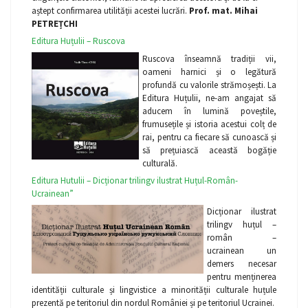
aștept confirmarea utilității acestei lucrări.
Prof. mat. Mihai
PETREȚCHI
Editura Huțulii – Ruscova
Ruscova înseamnă tradiții vii,
oameni harnici și o legătură
profundă cu valorile strămoșești. La
Editura Huțulii, ne-am angajat să
aducem în lumină poveștile,
frumusețile și istoria acestui colț de
rai, pentru ca fiecare să cunoască și
să prețuiască această bogăție
culturală.
Editura Hutulii – Dicționar trilingv ilustrat Huțul-Român-
Ucrainean”
Dicționar ilustrat
trilingv huțul –
român –
ucrainean un
demers necesar
pentru menținerea
identității culturale și lingvistice a minorității culturale huțule
prezentă pe teritoriul din nordul României și pe teritoriul Ucrainei.