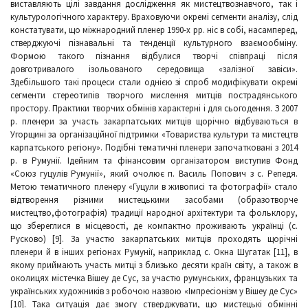
виставляють цілі завдання дослідження як мистецтвознавчого, так і
культурологічного характеру. Враховуючи окремі сегменти аналізу, слід
констатувати, що міжнародний пленер 1990-х рр. ніс в собі, насамперед,
стверджуючі пізнавальні та тенденції культурного взаємообміну.
Формою такого пізнання відбулися творчі співпраці після
довготривалого ізольованого середовища «залізної завіси».
Здебільшого такі процеси стали однією зі спроб модифікувати окремі
сегменти стереотипів творчого мислення митців пострадянського
простору. Практики творчих обмінів характерні і для сьогодення. З 2007
р. пленери за участь закарпатських митців щорічно відбуваються в
Угорщині за організаційної підтримки «Товариства культури та мистецтв
карпатського регіону». Подібні тематичні пленери започатковані з 2014
р. в Румунії. Ідейним та фінансовим організатором виступив Фонд
«Союз гуцулів Румунії», який очолює п. Василь Попович з с. Репедя.
Метою тематичного пленеру «Гуцули в живописі та фотографії» стало
відтворення різними мистецькими засобами (образотворче
мистецтво,фотографія) традиції народної архітектури та фольклору,
що збереглися в місцевості, де компактно проживають українці (с.
Русково) [9]. За участю закарпатських митців проходять щорічні
пленери й в інших регіонах Румунії, наприклад с. Окна Шугатак [11], в
якому приймають участь митці з близько десяти країн світу, а також в
околицях містечка Вішеу де Сус, за участю румунських, французьких та
українських художників з робочою назвою «Імпресіонізм у Вішеу де Сус»
[10]. Така ситуація дає змогу стверджувати, що мистецькі обмінні