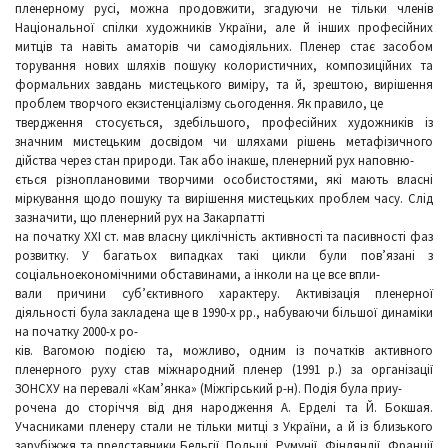
пленерному русі, можна продовжити, згадуючи не тільки членів
Національної спілки художників України, але й інших професійних
митців та навіть аматорів чи самодіяльних. Пленер стає засобом
торування нових шляхів пошуку колористичних, композиційних та
формальних завдань мистецького виміру, та й, зрештою, вирішення
проблем творчого екзистенціалізму сьогодення. Як правило, це
твердження стосується, здебільшого, професійних художників із
значним мистецьким досвідом чи шляхами рішень метафізичного
дійства через стан природи. Так або інакше, пленерний рух наповню-
ється різноплановими творчими особистостями, які мають власні
міркування щодо пошуку та вирішення мистецьких проблем часу. Слід
зазначити, що пленерний рух на Закарпатті
на початку ХХІ ст. мав власну циклічність активності та пасивності фаз
розвитку. У багатьох випадках такі цикли були пов’язані з
соціальноекономічними обставинами, а інколи на це все впли-
вали причини суб’єктивного характеру. Активізація пленерної
діяльності була закладена ще в 1990-х рр., набуваючи більшої динаміки
на початку 2000-х ро-
ків. Вагомою подією та, можливо, одним із початків активного
пленерного руху став міжнародний пленер (1991 р.) за організації
ЗОНСХУ на перевалі «Кам’янка» (Міжгірський р-н). Подія була приу-
рочена до сторіччя від дня народження А. Ерделі та Й. Бокшая.
Учасниками пленеру стали не тільки митці з України, а й із близького
зарубіжжя та представники Бельгії, Польщі, Румунії, Фінляндії, Франції