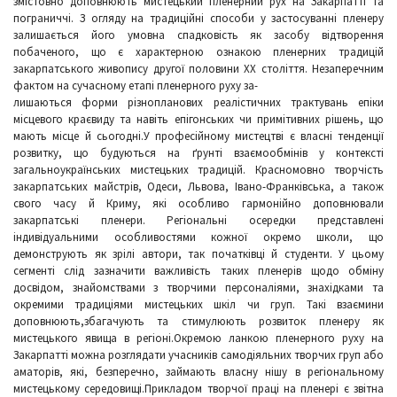
змістовно доповнюють мистецький пленерний рух на Закарпатті та
пограниччі. З огляду на традиційні способи у застосуванні пленеру
залишається його умовна спадковість як засобу відтворення
побаченого, що є характерною ознакою пленерних традицій
закарпатського живопису другої половини ХХ століття. Незаперечним
фактом на сучасному етапі пленерного руху за-
лишаються форми різнопланових реалістичних трактувань епіки
місцевого краєвиду та навіть епігонських чи примітивних рішень, що
мають місце й сьогодні.У професійному мистецтві є власні тенденції
розвитку, що будуються на ґрунті взаємообмінів у контексті
загальноукраїнських мистецьких традицій. Красномовно творчість
закарпатських майстрів, Одеси, Львова, Івано-Франківська, а також
свого часу й Криму, які особливо гармонійно доповнювали
закарпатські пленери. Регіональні осередки представлені
індивідуальними особливостями кожної окремо школи, що
демонструють як зрілі автори, так початківці й студенти. У цьому
сегменті слід зазначити важливість таких пленерів щодо обміну
досвідом, знайомствами з творчими персоналіями, знахідками та
окремими традиціями мистецьких шкіл чи груп. Такі взаємини
доповнюють,збагачують та стимулюють розвиток пленеру як
мистецького явища в регіоні.Окремою ланкою пленерного руху на
Закарпатті можна розглядати учасників самодіяльних творчих груп або
аматорів, які, безперечно, займають власну нішу в регіональному
мистецькому середовищі.Прикладом творчої праці на пленері є звітна