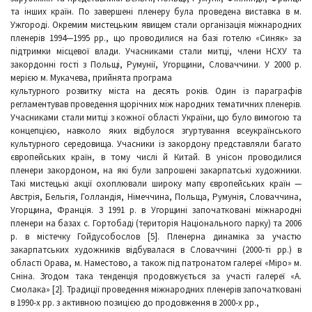
та інших країн. По завершені пленеру була проведена виставка в м.
Ужгороді. Окремим мистецьким явищем стали організація міжнародних
пленерів 1994—1995 рр., що проводилися на базі готелю «Синяк» за
підтримки місцевої влади. Учасниками стали митці, члени НСХУ та
закордонні гості з Польщі, Румунії, Угорщини, Словаччини. У 2000 р.
мерією м. Мукачева, прийнята програма
культурного розвитку міста на десять років. Один із параграфів
регламентував проведення щорічних між народних тематичних пленерів.
Учасниками стали митці з кожної області України, що було вимогою та
концепцією, навколо яких відбулося згуртування всеукраїнського
культурного середовища. Учасники із закордону представляли багато
європейських країн, в тому числі й Китай. В унісон проводилися
пленери закордоном, на які були запрошені закарпатські художники.
Такі мистецькі акції охоплювали широку мапу європейських країн —
Австрія, Бельгія, Голландія, Німеччина, Польща, Румунія, Словаччина,
Угорщина, Франція. З 1991 р. в Угорщині започатковані міжнародні
пленери на базах с. Гортобаді (територія Національного парку) та 2006
р. в містечку Гойдусобослов [5]. Пленерна динаміка за участю
закарпатських художників відбувалася в Словаччині (2000-ті рр.) в
області Орава, м. Наместово, а також під патронатом галереї «Міро» м.
Сніна. Згодом така тенденція продовжується за участі галереї «А.
Смолака» [2]. Традиції проведення міжнародних пленерів започатковані
в 1990-х рр. з активною позицією до продовження в 2000-х рр.,