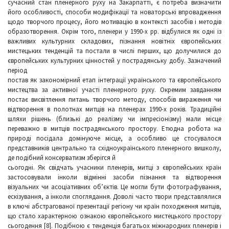
сучасний стан пленерного руху на Закарпатті, є потреба визначити
його особливості, способи модифікації та новаторські впровадження
щодо творчого процесу, його мотивацію в контексті засобів і методів
образотворення. Окрім того, пленери у 1990-х рр. відбулися як одні із
важливих культурних складових, пізнання новітніх європейських
мистецьких тенденцій та постали в числі перших, що долучилися до
європейських культурних цінностей у пострадянську добу. Зазначений
період
постав як закономірний етап інтеграції українського та європейського
мистецтва за активної участі пленерного руху. Окремим завданням
постає висвітлення питань творчого методу, способів вираження чи
відтворення в полотнах митців на пленерах 1990-х років. Традиційні
шляхи рішень (близькі до реалізму чи імпресіонізму) мали місце
переважно в митців пострадянського простору. Етюдна робота на
природі посідала домінуюче місце, а особливо це стосувалося
представників центрально та східноукраїнського пленерного вишколу,
де подібний консерватизм зберігся й
сьогодні. Як свідчать учасники пленерів, митці з європейських країн
застосовували інколи відмінні засоби пізнання та відтворення
візуальних чи асоціативних об’єктів. Це могли бути фотографування,
ескізування, а інколи споглядання. Доволі часто твори представлялися
в ключі абстрагованої презентації регіону чи країн походження митців,
що стало характерною ознакою європейського мистецького простору
сьогодення [8]. Подібною є тенденція багатьох міжнародних пленерів і