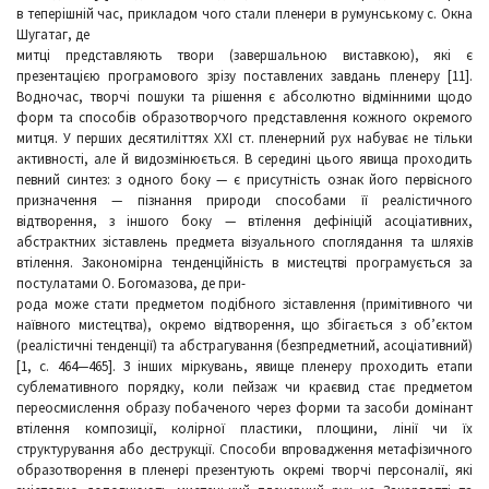
в теперішній час, прикладом чого стали пленери в румунському с. Окна
Шугатаг, де
митці представляють твори (завершальною виставкою), які є
презентацією програмового зрізу поставлених завдань пленеру [11].
Водночас, творчі пошуки та рішення є абсолютно відмінними щодо
форм та способів образотворчого представлення кожного окремого
митця. У перших десятиліттях ХХІ ст. пленерний рух набуває не тільки
активності, але й видозмінюється. В середині цього явища проходить
певний синтез: з одного боку — є присутність ознак його первісного
призначення — пізнання природи способами її реалістичного
відтворення, з іншого боку — втілення дефініцій асоціативних,
абстрактних зіставлень предмета візуального споглядання та шляхів
втілення. Закономірна тенденційність в мистецтві програмується за
постулатами О. Богомазова, де при-
рода може стати предметом подібного зіставлення (примітивного чи
наївного мистецтва), окремо відтворення, що збігається з об’єктом
(реалістичні тенденції) та абстрагування (безпредметний, асоціативний)
[1, с. 464—465]. З інших міркувань, явище пленеру проходить етапи
сублемативного порядку, коли пейзаж чи краєвид стає предметом
переосмислення образу побаченого через форми та засоби домінант
втілення композиції, колірної пластики, площини, лінії чи їх
структурування або деструкції. Способи впровадження метафізичного
образотворення в пленері презентують окремі творчі персоналії, які