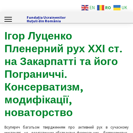
RO
EN
UK
Fundația Ucrainenilor
Huțuli din România
Ігор Луценко
Пленерний рух ХХІ ст.
на Закарпатті та його
Пограниччі.
Консерватизм,
модифікації,
новаторство
Всупереч багатьом твердженням про активний рух в сучасному
мистецтві не реалістичних,абстрактно-формальних, безпредметно-