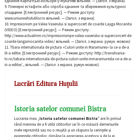
єднання-Карпатські-кольори-у-Мукачеві вільний. — (Загол. з екрана).
9. Пленерні естафети або спроба єднання та збереження культурної
спадщини. [Електронний ресурс]. — Режим доступу:
www.uniuneahutulilor.ro вільний. — (Загол. з екрана).
10. Impresionism pe Valea Vaserului si supercocert de coarde Layga Mocanita
(VIDEO) [Електронний ресурс]. — Режим доступу :
http://www.actualmm.ro/impresionismpe-valea-vaserului-si-superconcert-de-
coarde-langamocanita-video/ вільний. — (Загол. з екрана. румун. мовою)
11. Tbara internationala de pictura «Culori unite in Maramures» la ce-a de-a
III-a editie. [Електронний ресурс]. — Режим доступу: http://transilvania-
tv.ro/tabara-internationala-de-pictura-culori-unite-inmaramuresla-ce-a-de-a-
iii-a-editie/ , вільний. — (Загол. з екрана. румун мовою).
Lucrări Editura Huțulii
Istoria satelor comunei Bistra
Lucrarea mea „
Istoria satelor comunei Bistra
” are în primul
rând menirea de a fi utilă cititorilor iar în ce măsură demersurile
mele reprezintă sau nu o reușită și un răspuns la cerinţele și
exigenţele cititorilor, rămâne la aprecierea acestora și de la ei