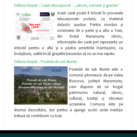
Editura Huțulii – Caiet educațional – ,,Istorie, oameni și granite”
Acest caiet poate fi folosit în procesele
educaționale școlare, ca material
didactic auxiliar. Pentru românii și
ucrainienii de o parte și a alta a Tisei,
din fostul Maramureș Istoric,
informațiile din caiet pot reprezenta un
imbold pentru a afla și a păstra amintirile înaintașilor, ca
învățătură, astfel încât greșelile trecutului să nu se mai repete.
Editura Huțulii - Poienile de sub Munte
Poienile de sub Munte este o
comună pitorească de pe Valea
Ruscova, județul Maramureș,
care dispune de un bogat
patrimoniu natural, istoric,
cultural, tradiții și obiceiuri
ucrainene. Comuna este pe
drumul dezvoltării, dar pentru a ajunge acolo unde merităn
trebuie să contribuim cu toții.