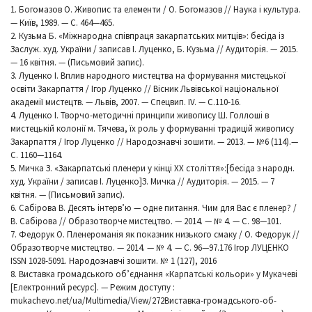
1. Богомазов О. Живопис та елементи / О. Богомазов // Наука і культура.
— Київ, 1989. — С. 464—465.
2. Кузьма Б. «Міжнародна співпраця закарпатських митців»: бесіда із
Заслуж. худ. України / записав І. Луценко, Б. Кузьма // Аудиторія. — 2015.
— 16 квітня. — (Письмовий запис).
3. Луценко І. Вплив народного мистецтва на формування мистецької
освіти Закарпаття / Ігор Луценко // Вісник Львівської національної
академії мистецтв. — Львів, 2007. — Спецвип. ІV. — С.110-16.
4. Луценко І. Творчо-методичні принципи живопису Ш. Голлоші в
мистецькій колонії м. Тячева, їх роль у формуванні традицій живопису
Закарпаття / Ігор Луценко // Народознавчі зошити. — 2013. — №6 (114).—
С. 1160—1164.
5. Мичка З. «Закарпатські пленери у кінці ХХ століття»:[бесіда з народн.
худ. України / записав І. Луценко]З. Мичка // Аудиторія. — 2015. — 7
квітня. — (Письмовий запис).
6. Сабірова В. Десять інтерв’ю — одне питання. Чим для Вас є пленер? /
В. Сабірова // Образотворче мистецтво. — 2014. — № 4. — С. 98—101.
7. Федорук О. Пленероманія як показник низького смаку / О. Федорук //
Образотворче мистецтво. — 2014. — № 4. — С. 96—97.176 Ігор ЛУЦЕНКО
ISSN 1028-5091. Народознавчі зошити. № 1 (127), 2016
8. Виставка громадського об’єднання «Карпатські кольори» у Мукачеві
[Електронний ресурс]. — Режим доступу :
mukachevo.net/ua/Multimedia/View/272Виставка-громадського-об-