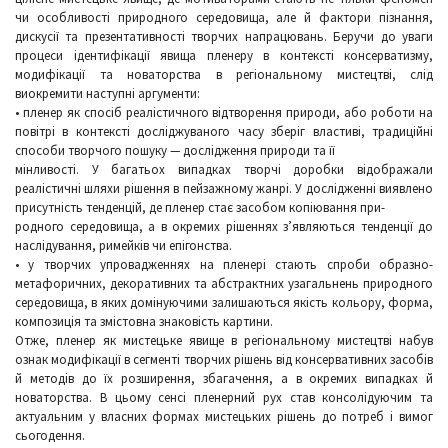
чи особливості природного середовища, але й фактори пізнання,
дискусії та презентативності творчих напрацювань. Беручи до уваги
процеси ідентифікації явища пленеру в контексті консерватизму,
модифікації та новаторства в регіональному мистецтві, слід
виокремити наступні аргументи:
• пленер як спосіб реалістичного відтворення природи, або роботи на
повітрі в контексті досліджуваного часу зберіг властиві, традиційні
способи творчого пошуку — дослідження природи та її
мінливості. У багатьох випадках творчі доробки відображали
реалістичні шляхи рішення в пейзажному жанрі. У дослідженні виявлено
присутність тенденцій, де пленер стає засобом копіювання при-
родного середовища, а в окремих рішеннях з’являються тенденції до
наслідування, римейків чи епігонства.
• у творчих упровадженнях на пленері стають спроби образно-
метафоричних, декоративних та абстрактних узагальнень природного
середовища, в яких домінуючими залишаються якість кольору, форма,
композиція та змістовна знаковість картини.
Отже, пленер як мистецьке явище в регіональному мистецтві набув
ознак модифікації в сегменті творчих рішень від консервативних засобів
й методів до їх розширення, збагачення, а в окремих випадках й
новаторства. В цьому сенсі пленерний рух став консолідуючим та
актуальним у власних формах мистецьких рішень до потреб і вимог
сьогодення.