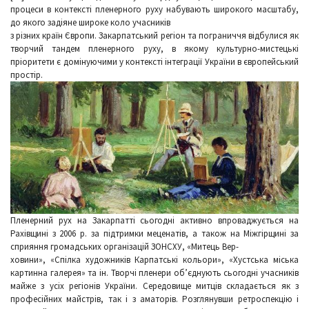
процеси в контексті пленерного руху набувають широкого масштабу,
до якого задіяне широке коло учасників
з різних країн Європи. Закарпатський регіон та пограниччя відбулися як
творчий тандем пленерного руху, в якому культурно-мистецькі
пріоритети є домінуючими у контексті інтеграції України в європейський
простір.
Пленерний рух на Закарпатті сьогодні активно впроваджується на
Рахівщині з 2006 р. за підтримки меценатів, а також на Міжгірщині за
сприяння громадських організацій ЗОНСХУ, «Митець Вер-
ховини», «Спілка художників Карпатські кольори», «Хустська міська
картинна галерея» та ін. Творчі пленери об’єднують сьогодні учасників
майже з усіх регіонів України. Середовище митців складається як з
професійних майстрів, так і з аматорів. Розглянувши ретроспекцію і