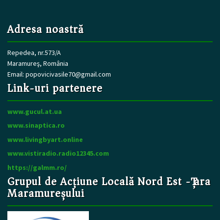
Adresa noastră
Repedea, nr.573/A
Maramureş, România
Email:
popovicivasile70@gmail.com
Link-uri partenere
www.gucul.at.ua
www.sinaptica.ro
www.livingbyart.online
www.vistiradio.radio12345.com
https://galmm.ro/
Grupul de Acțiune Locală Nord Est -Țara
Maramureșului