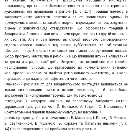
тя активно зближується з традиціями народного мистецтва,
фольклору, що стає особливістю змістовно творчої характеристики
художників, які працювали в регіоні [3, с. 117]. Традиції пленеру в
закарпатському мистецтві протягом ХХ ст. залишалися одними із
домінуючих способів та засобів творчог впровадження тем, задумів та
рішень у живописі.Слід стверджувати, що сформовані традиції в
Закарпатській школі стали незмінними щодо пленеру і в другій половині
ХХ століття. Але й сам пленер як спосіб творчого самовираження
видозмінювався залежно від низки суб’єктивних та об’єктивних
обставин часу. В окремих випадках він ставав деструктивним явищем
щодо прогресу мистецтва в регіоні, на що впливали штучне клішування
та догматизм радянської доби. Зокрема, такі позиції вносили спроби
наслідування природи, що призводило до «омертвлення» активно-
кольорової живописної палітри регіонального мистецтва, а інколи
переходило до надмірної пафосності чи епігонства.
Пленерний рух у ХХІ ст. для закарпатського мистецтва залишається не
тільки визначальним змістом школи живопису, а й способами
вираження та інспірування творчих ідей. Красномовно це
стверджує О. Федорук: «Колись на славетному Закарпатті світочі
української культури на чолі Й. Бокшаєм, А. Ерделі, Ф. Манайлом, Е.
Контратовичем підняли пленерну культуру на височінь. Її
рівень продовжує багато сучасників з В. Микитою, І. Бровді, З. Мічкою,
В. Свалявчиком, Б. Кузьмою, Б. Коржем та багатьма іншими» [7, с.
14].Список художників, які приймали активну участь в