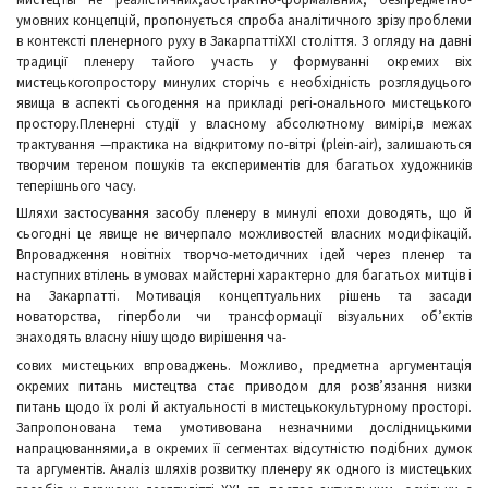
умовних концепцій, пропонується спроба аналітичного зрізу проблеми
в контексті пленерного руху в ЗакарпаттіХХІ століття. З огляду на давні
традиції пленеру тайого участь у формуванні окремих віх
мистецькогопростору минулих сторічь є необхідність розглядуцього
явища в аспекті сьогодення на прикладі регі-онального мистецького
простору.Пленерні студії у власному абсолютному вимірі,в межах
трактування —практика на відкритому по-вітрі (plein-air), залишаються
творчим тереном пошуків та експериментів для багатьох художників
теперішнього часу.
Шляхи застосування засобу пленеру в минулі епохи доводять, що й
сьогодні це явище не вичерпало можливостей власних модифікацій.
Впровадження новітніх творчо-методичних ідей через пленер та
наступних втілень в умовах майстерні характерно для багатьох митців і
на Закарпатті. Мотивація концептуальних рішень та засади
новаторства, гіперболи чи трансформації візуальних об’єктів
знаходять власну нішу щодо вирішення ча-
сових мистецьких впроваджень. Можливо, предметна аргументація
окремих питань мистецтва стає приводом для розв’язання низки
питань щодо їх ролі й актуальності в мистецькокультурному просторі.
Запропонована тема умотивована незначними дослідницькими
напрацюваннями,а в окремих її сегментах відсутністю подібних думок
та аргументів. Аналіз шляхів розвитку пленеру як одного із мистецьких