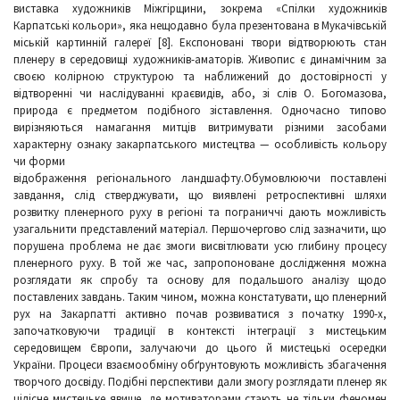
виставка художників Міжгірщини, зокрема «Спілки художників
Карпатські кольори», яка нещодавно була презентована в Мукачівській
міській картинній галереї [8]. Експоновані твори відтворюють стан
пленеру в середовищі художників-аматорів. Живопис є динамічним за
своєю колірною структурою та наближений до достовірності у
відтворенні чи наслідуванні краєвидів, або, зі слів О. Богомазова,
природа є предметом подібного зіставлення. Одночасно типово
вирізняються намагання митців витримувати різними засобами
характерну ознаку закарпатського мистецтва — особливість кольору
чи форми
відображення регіонального ландшафту.Обумовлюючи поставлені
завдання, слід стверджувати, що виявлені ретроспективні шляхи
розвитку пленерного руху в регіоні та пограниччі дають можливість
узагальнити представлений матеріал. Першочергово слід зазначити, що
порушена проблема не дає змоги висвітлювати усю глибину процесу
пленерного руху. В той же час, запропоноване дослідження можна
розглядати як спробу та основу для подальшого аналізу щодо
поставлених завдань. Таким чином, можна констатувати, що пленерний
рух на Закарпатті активно почав розвиватися з початку 1990-х,
започатковуючи традиції в контексті інтеграції з мистецьким
середовищем Європи, залучаючи до цього й мистецькі осередки
України. Процеси взаємообміну обґрунтовують можливість збагачення
творчого досвіду. Подібні перспективи дали змогу розглядати пленер як
цілісне мистецьке явище, де мотиваторами стають не тільки феномен