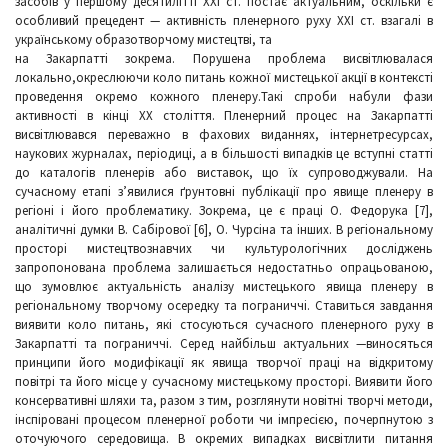
засобів у першому десятилітті ХХІ ст. постає актуальним, оскільки є
особливий прецедент — активність пленерного руху ХХІ ст. взагалі в
українському образотворчому мистецтві, та
на Закарпатті зокрема. Порушена проблема висвітлювалася
локально,окреслюючи коло питань кожної мистецької акції в контексті
проведення окремо кожного пленеру.Такі спроби набули фази
активності в кінці ХХ століття. Пленерний процес на Закарпатті
висвітлювався переважно в фахових виданнях, інтернетресурсах,
наукових журналах, періодиці, а в більшості випадків це вступні статті
до каталогів пленерів або виставок, що їх супроводжували. На
сучасному етапі з’явилися ґрунтовні публікації про явище пленеру в
регіоні і його проблематику. Зокрема, це є праці О. Федорука [7],
аналітичні думки В. Сабірової [6], О. Чурсіна та інших. В регіональному
просторі мистецтвознавчих чи культурологічних досліджень
запропонована проблема залишається недостатньо опрацьованою,
що зумовлює актуальність аналізу мистецького явища пленеру в
регіональному творчому осередку та пограниччі. Ставиться завдання
виявити коло питань, які стосуються сучасного пленерного руху в
Закарпатті та пограниччі. Серед найбільш актуальних —виносяться
принципи його модифікації як явища творчої праці на відкритому
повітрі та його місце у сучасному мистецькому просторі. Виявити його
консервативні шляхи та, разом з тим, розглянути новітні творчі методи,
інспіровані процесом пленерної роботи чи імпресією, почерпнутою з
оточуючого середовища. В окремих випадках висвітлити питання