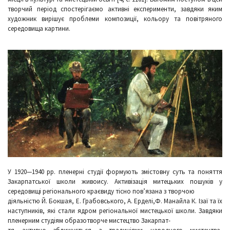
творчий період спостерігаємо активні експерименти, завдяки яким
художник вирішує проблеми композиції, кольору та повітряного
середовища картини.
У 1920—1940 рр. пленерні студії формують змістовну суть та поняття
Закарпатської школи живоису. Активізація митецьких пошуків у
середовищі регіонального краєвиду тісно пов’язана з творчою
діяльністю Й. Бокшая, Е. Грабовського, А. Ерделі,Ф. Манайла К. Ізаї та їх
наступників, які стали ядром регіональної мистецької школи. Завдяки
пленерним студіям образотворче мистецтво Закарпат-