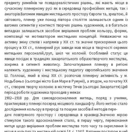
предмету римейків чи псевдореалістичних рішень, які мають місце в
сучасному пленерному русі як в середовищі професійних митців, так і
аматорів.Вагомим явищем мистецького простору Європи та, зрештою, й
світового, пленер уже понад півтора століття залишається одним із
вагомих сегментів у контексті творчих рішень художників, а в багатьох
випадках залишається засобом вирішення проблем кольору, форми,
композиції чи мотиватором мистецьких концепцій. Незважаючи на
активну зміну стилів і напрямів у ХІХ ст. та значне прискорення цього
процесу в ХХ ст., пленерний рух завжди мав місце в творчості окремих
митецьких персоналій,груп, шкіл чи колоній. Особливий статус це
явище посідає в традиціях закарпатського образотворчого мистецтва,
зокрема в сегменті живопису. Започаткування пленеру в регіоні
належить художнику і мистецькому педагогу європейського значення
Ш. Голлоші, який в кінці ХІХ ст. розпочав пленерну активність у м.
Нодьбаньо (сьогодні місто Бая Маре в Румунії), а згодом, на початку ХХ
ст., створив творчу колонію в містечку Тячів (сьогодні Закарпаття).Цей
період роботи художника проходив у межах
1902—1918 рр. Для самовдосконалення митець, поряд з учнями,
практикував у пленері посеред місцевого ландшафту. Його метою стало
дослідження кольору в природі та пошуки засобів й методів пере-
дачі повітряного простору і середовища в краєвиді.Значною мірою
стимулом такого вдосконалення стало, в першу чергу, переконання
митця щодо вирішення проблем мистецтва того часу та окреслення їх
місця в культурі та мистецькій освіті [4, с. 1161]. Вагомим поступом в цей