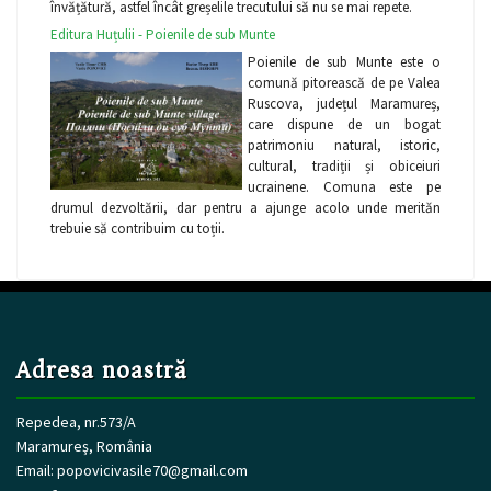
învățătură, astfel încât greșelile trecutului să nu se mai repete.
Editura Huțulii - Poienile de sub Munte
Poienile de sub Munte este o
comună pitorească de pe Valea
Ruscova, județul Maramureș,
care dispune de un bogat
patrimoniu natural, istoric,
cultural, tradiții și obiceiuri
ucrainene. Comuna este pe
drumul dezvoltării, dar pentru a ajunge acolo unde merităn
trebuie să contribuim cu toții.
Adresa noastră
Repedea, nr.573/A
Maramureş, România
Email:
popovicivasile70@gmail.com