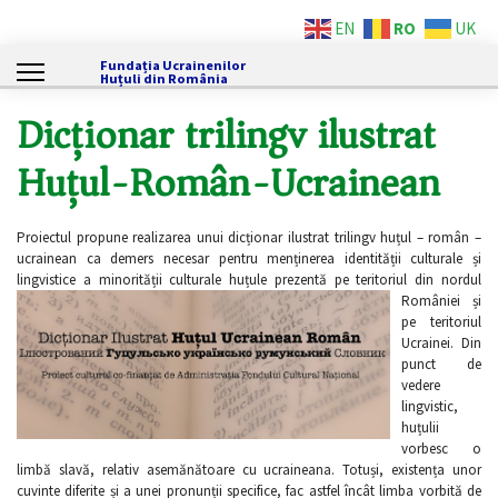
RO
EN
UK
Fundația Ucrainenilor
Huțuli din România
Dicționar trilingv ilustrat
Huțul-Român-Ucrainean
Proiectul propune realizarea unui dicționar ilustrat trilingv huțul – român –
ucrainean ca demers necesar pentru menținerea identității culturale și
lingvistice a minorității culturale huțule prezentă pe teritoriul din nordul
României ș
i
pe teritoriul
Ucrainei. Din
punct de
vedere
lingvistic,
huțulii
vorbesc o
limbă slavă, relativ asemănătoare cu ucraineana. Totuși, existența unor
cuvinte diferite și a unei pronunții specifice, fac astfel încât limba vorbită de