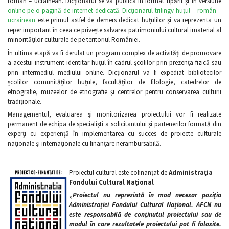
român – ucrainean. Dicționarul se va publica în format tipărit și în versiune
online pe o pagină de internet dedicată
.
Dicționarul trilingv huțul – român –
ucrainean
este primul astfel de demers dedicat huțulilor și va reprezenta un
reper important în ceea ce privește salvarea patrimoniului cultural imaterial al
minorităților culturale de pe teritoriul României.
În ultima etapă va fi derulat un program complex de activități de promovare
a acestui instrument identitar huțul în cadrul școlilor prin prezența fizică sau
prin intermediul mediului online. Dicționarul va fi expediat bibliotecilor
școlilor comunităților huțule, facultăților de filologie, catedrelor de
etnografie, muzeelor de etnografie și centrelor pentru conservarea culturii
tradiționale.
Managementul, evaluarea și monitorizarea proiectului vor fi realizate
permanent de echipa de specialiști a solicitantului și partenerilor formată din
experți cu experiență în implementarea cu succes de proiecte culturale
naționale și internaționale cu finanțare nerambursabilă.
Proiectul cultural este cofinanțat de
Administrația
Fondului Cultural Național
„
Proiectul nu reprezintă în mod necesar poziţia
Administrației Fondului Cultural Național. AFCN nu
este responsabilă de conținutul proiectului sau de
modul în care rezultatele proiectului pot fi folosite.