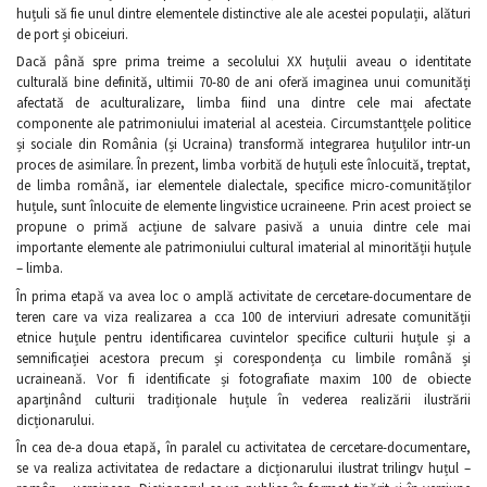
huțuli să fie unul dintre elementele distinctive ale ale acestei populații, alături
de port și obiceiuri.
Dacă până spre prima treime a secolului XX huțulii aveau o identitate
culturală bine definită, ultimii 70-80 de ani oferă imaginea unui comunități
afectată de aculturalizare, limba fiind una dintre cele mai afectate
componente ale patrimoniului imaterial al acesteia. Circumstantțele politice
și sociale din România (și Ucraina) transformă integrarea huțulilor intr-un
proces de asimilare. În prezent, limba vorbită de huțuli este înlocuită, treptat,
de limba română, iar elementele dialectale, specifice micro-comunităților
huțule, sunt înlocuite de elemente lingvistice ucraineene. Prin acest proiect se
propune o primă acțiune de salvare pasivă a unuia dintre cele mai
importante elemente ale patrimoniului cultural imaterial al minorității huțule
– limba.
În prima etapă va avea loc o amplă activitate de cercetare-documentare de
teren care va viza realizarea a cca 100 de interviuri adresate comunității
etnice huțule pentru identificarea cuvintelor specifice culturii huțule și a
semnificației acestora precum și corespondența cu limbile română și
ucraineană. Vor fi identificate și fotografiate maxim 100 de obiecte
aparținând culturii tradiționale huțule în vederea realizării ilustrării
dicționarului.
În cea de-a doua etapă, în paralel cu activitatea de cercetare-documentare,
se va realiza activitatea de redactare a dicționarului ilustrat trilingv huțul –