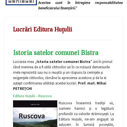
Acestea sunt în întregime responsabilitatea
beneficiarului finanțării
.”
Lucrări Editura Huțulii
Istoria satelor comunei Bistra
Lucrarea mea „
Istoria satelor comunei Bistra
” are în primul
rând menirea de a fi utilă cititorilor iar în ce măsură demersurile
mele reprezintă sau nu o reușită și un răspuns la cerinţele și
exigenţele cititorilor, rămâne la aprecierea acestora și de la ei
aștept confirmarea utilității acestei lucrări.
Prof. mat. Mihai
PETREȚCHI
Editura Huțulii – Ruscova
Ruscova înseamnă tradiții vii,
oameni harnici și o legătură
profundă cu valorile strămoșești. La
Editura Huțulii, ne-am angajat să
aducem în lumină poveștile,