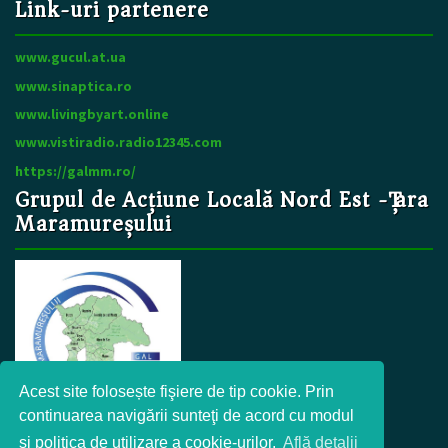
Link-uri partenere
www.gucul.at.ua
www.sinaptica.ro
www.livingbyart.online
www.vistiradio.radio12345.com
https://galmm.ro/
Grupul de Acțiune Locală Nord Est -Țara
Maramureșului
Acest site folosește fişiere de tip cookie. Prin
continuarea navigării sunteţi de acord cu modul
şi politica de utilizare a cookie-urilor.
Află detalii