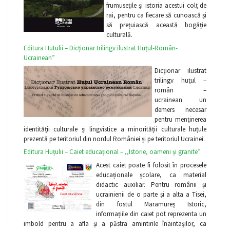
frumusețile și istoria acestui colț de
rai, pentru ca fiecare să cunoască și
să prețuiască această bogăție
culturală.
Editura Hutulii – Dicționar trilingv ilustrat Huțul-Român-
Ucrainean”
Dicționar ilustrat
trilingv huțul –
român –
ucrainean un
demers necesar
pentru menținerea
identității culturale și lingvistice a minorității culturale huțule
prezentă pe teritoriul din nordul României și pe teritoriul Ucrainei.
Editura Huțulii – Caiet educațional – ,,Istorie, oameni și granite”
Acest caiet poate fi folosit în procesele
educaționale școlare, ca material
didactic auxiliar. Pentru românii și
ucrainienii de o parte și a alta a Tisei,
din fostul Maramureș Istoric,
informațiile din caiet pot reprezenta un
imbold pentru a afla și a păstra amintirile înaintașilor, ca