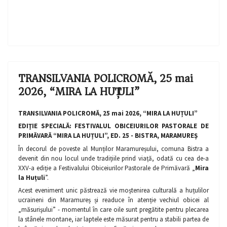
TRANSILVANIA POLICROMĂ, 25 mai
2026, “MIRA LA HUȚULI”
TRANSILVANIA POLICROMĂ, 25 mai 2026, “MIRA LA HUȚULI”
EDIŢIE SPECIALĂ: FESTIVALUL OBICEIURILOR PASTORALE DE
PRIMĂVARĂ “MIRA LA HUȚULI”, ED. 25 - BISTRA, MARAMUREȘ
În decorul de poveste al Munților Maramureșului, comuna Bistra a
devenit din nou locul unde tradițiile prind viață, odată cu cea de-a
XXV-a ediție a Festivalului Obiceiurilor Pastorale de Primăvară „
Mira
la Huțuli
”.
Acest eveniment unic păstrează vie moștenirea culturală a huțulilor
ucraineni din Maramureș și readuce în atenție vechiul obicei al
„măsurişului” - momentul în care oile sunt pregătite pentru plecarea
la stânele montane, iar laptele este măsurat pentru a stabili partea de