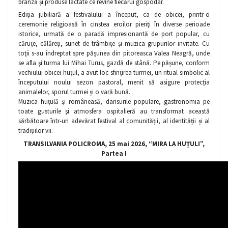
brânză și produse lactate ce revine fiecărui gospodar.
Ediţia jubiliară a festivalului a început, ca de obicei, printr-o
ceremonie religioasă în cinstea eroilor pieriţi în diverse perioade
istorice, urmată de o paradă impresionantă de port popular, cu
căruţe, călăreţi, sunet de trâmbiţe şi muzica grupurilor invitate. Cu
toţii s-au îndreptat spre păşunea din pitoreasca Valea Neagră, unde
se afla şi turma lui Mihai Turus, gazdă de stână. Pe pășune, conform
vechiului obicei huțul, a avut loc sfințirea turmei, un ritual simbolic al
începutului noului sezon pastoral, menit să asigure protecția
animalelor, sporul turmei și o vară bună.
Muzica huțulă și româneasă, dansurile populare, gastronomia pe
toate gusturile şi atmosfera ospitalieră au transformat această
sărbătoare într-un adevărat festival al comunității, al identității și al
tradițiilor vii.
TRANSILVANIA POLICROMA, 25 mai 2026, “MIRA LA HUȚULI”,
Partea I