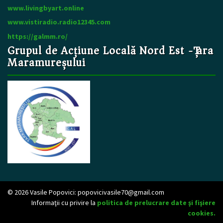
www.livingbyart.online
www.vistiradio.radio12345.com
https://galmm.ro/
Grupul de Acțiune Locală Nord Est -Țara
Maramureșului
© 2026 Vasile Popovici:
popovicivasile70@gmail.com
Informaţii cu privire la
politica de prelucrare date şi fişiere
cookies.