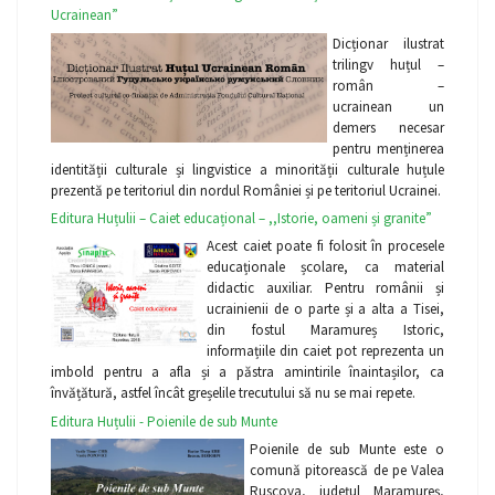
Ucrainean”
Dicționar ilustrat
trilingv huțul –
român –
ucrainean un
demers necesar
pentru menținerea
identității culturale și lingvistice a minorității culturale huțule
prezentă pe teritoriul din nordul României și pe teritoriul Ucrainei.
Editura Huțulii – Caiet educațional – ,,Istorie, oameni și granite”
Acest caiet poate fi folosit în procesele
educaționale școlare, ca material
didactic auxiliar. Pentru românii și
ucrainienii de o parte și a alta a Tisei,
din fostul Maramureș Istoric,
informațiile din caiet pot reprezenta un
imbold pentru a afla și a păstra amintirile înaintașilor, ca
învățătură, astfel încât greșelile trecutului să nu se mai repete.
Editura Huțulii - Poienile de sub Munte
Poienile de sub Munte este o
comună pitorească de pe Valea
Ruscova, județul Maramureș,