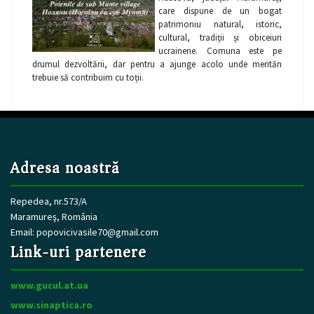
care dispune de un bogat
patrimoniu natural, istoric,
cultural, tradiții și obiceiuri
ucrainene. Comuna este pe
drumul dezvoltării, dar pentru a ajunge acolo unde merităn
trebuie să contribuim cu toții.
Adresa noastră
Repedea, nr.573/A
Maramureş, România
Email:
popovicivasile70@gmail.com
Link-uri partenere
www.gucul.at.ua
www.sinaptica.ro