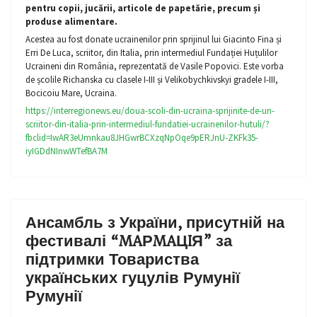
pentru copii, jucării, articole de papetărie, precum și
produse alimentare.
Acestea au fost donate ucrainenilor prin sprijinul lui Giacinto Fina și
Erri De Luca, scriitor, din Italia, prin intermediul Fundației Huțulilor
Ucraineni din România, reprezentată de Vasile Popovici. Este vorba
de școlile Richanska cu clasele I-III și Velikobychkivskyi gradele I-III,
Bocicoiu Mare, Ucraina.
https://interregionews.eu/doua-scoli-din-ucraina-sprijinite-de-un-
scriitor-din-italia-prin-intermediul-fundatiei-ucrainenilor-hutuli/?
fbclid=IwAR3eUmnkau8JHGwrBCXzqNpOqe9pERJnU-ZKFk35-
iyIGDdNInwWTefBA7M
Ансамбль з України, присутній на
фестивалі “MAРMAЦIЯ” за
підтримки Товариства
українських гуцулів Румунії
Румунії