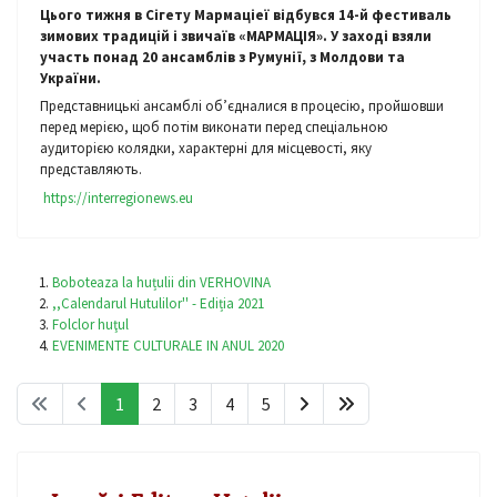
Цього тижня в Сігету Мармаціеї відбувся 14-й фестиваль
зимових традицій і звичаїв «МАРМАЦІЯ». У заході взяли
участь понад 20 ансамблів з Румунії, з Молдови та
України.
Представницькі ансамблі об’єдналися в процесію, пройшовши
перед мерією, щоб потім виконати перед спеціальною
аудиторією колядки, характерні для місцевості, яку
представляють.
https://interregionews.eu
Boboteaza la huțulii din VERHOVINA
,,Calendarul Hutulilor'' - Ediția 2021
Folclor huţul
EVENIMENTE CULTURALE IN ANUL 2020
1
2
3
4
5