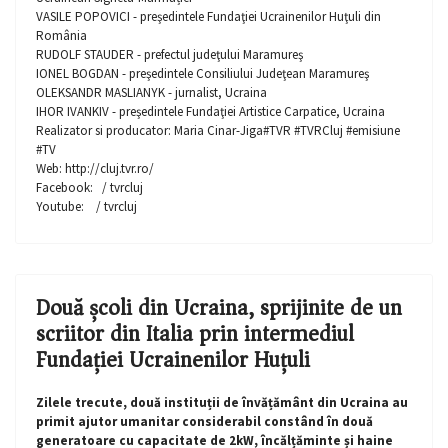
VASILE POPOVICI - preşedintele Fundaţiei Ucrainenilor Huţuli din
România
RUDOLF STAUDER - prefectul judeţului Maramureş
IONEL BOGDAN - preşedintele Consiliului Judeţean Maramureş
OLEKSANDR MASLIANYK - jurnalist, Ucraina
IHOR IVANKIV - preşedintele Fundaţiei Artistice Carpatice, Ucraina
Realizator si producator: Maria Cinar-Jiga#TVR #TVRCluj #emisiune
#TV
Web: http://cluj.tvr.ro/
Facebook: / tvrcluj
Youtube: / tvrcluj
Două școli din Ucraina, sprijinite de un
scriitor din Italia prin intermediul
Fundației Ucrainenilor Huțuli
Zilele trecute, două instituții de învățământ din Ucraina au
primit ajutor umanitar considerabil constând în două
generatoare cu capacitate de 2kW, încălțăminte și haine