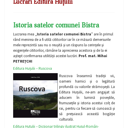
Lucrări Editura Huțulii
Istoria satelor comunei Bistra
Lucrarea mea „
Istoria satelor comunei Bistra
” are în primul
rând menirea de a fi utilă cititorilor iar în ce măsură demersurile
mele reprezintă sau nu o reușită și un răspuns la cerinţele și
exigenţele cititorilor, rămâne la aprecierea acestora și de la ei
aștept confirmarea utilității acestei lucrări.
Prof. mat. Mihai
PETREȚCHI
Editura Huțulii – Ruscova
Ruscova înseamnă tradiții vii,
oameni harnici și o legătură
profundă cu valorile strămoșești. La
Editura Huțulii, ne-am angajat să
aducem în lumină poveștile,
frumusețile și istoria acestui colț de
rai, pentru ca fiecare să cunoască și
să prețuiască această bogăție
culturală.
Editura Hutulii – Dicționar trilingv ilustrat Huțul-Român-