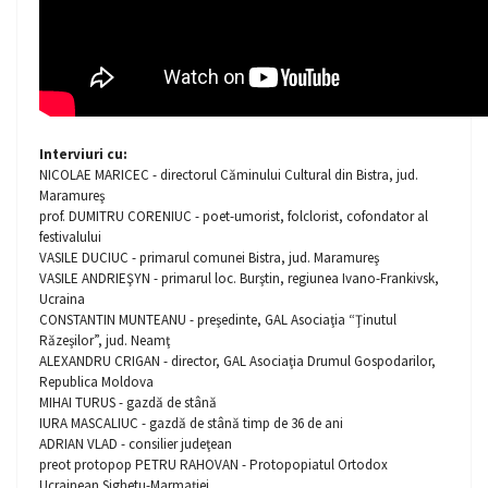
Interviuri cu:
NICOLAE MARICEC - directorul Căminului Cultural din Bistra, jud.
Maramureş
prof. DUMITRU CORENIUC - poet-umorist, folclorist, cofondator al
festivalului
VASILE DUCIUC - primarul comunei Bistra, jud. Maramureş
VASILE ANDRIEŞYN - primarul loc. Burştin, regiunea Ivano-Frankivsk,
Ucraina
CONSTANTIN MUNTEANU - preşedinte, GAL Asociaţia “Ţinutul
Răzeşilor”, jud. Neamţ
ALEXANDRU CRIGAN - director, GAL Asociaţia Drumul Gospodarilor,
Republica Moldova
MIHAI TURUS - gazdă de stână
IURA MASCALIUC - gazdă de stână timp de 36 de ani
ADRIAN VLAD - consilier judeţean
preot protopop PETRU RAHOVAN - Protopopiatul Ortodox
Ucrainean Sighetu-Marmației