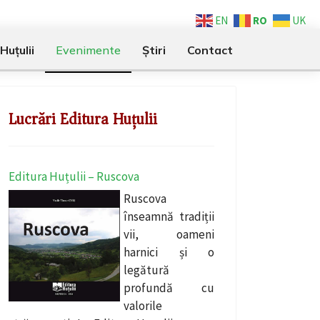
RO
EN
UK
Huțulii
Evenimente
Știri
Contact
Lucrări Editura Huțulii
Editura Huțulii – Ruscova
Ruscova
înseamnă tradiții
vii, oameni
harnici și o
legătură
profundă cu
valorile