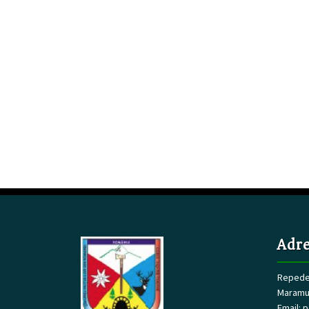
Adre
Repedea
Maramu
Email:
p