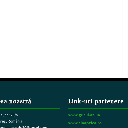
sa noastră
Link-uri partenere
, nr.573/A
www.gucul.at.ua
reş, România
www.sinaptica.ro
opovicivasile70@gmail.com