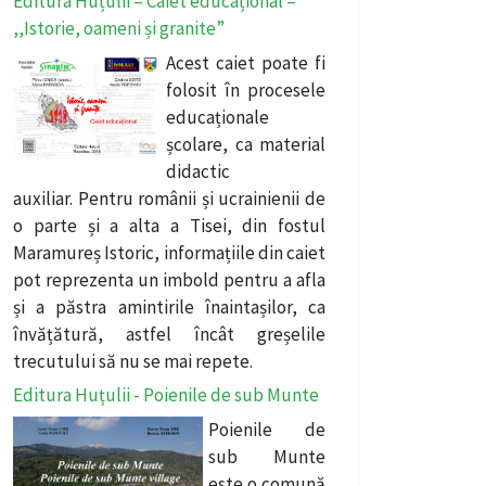
Editura Huțulii – Caiet educațional –
,,Istorie, oameni și granite”
Acest caiet poate fi
folosit în procesele
educaționale
școlare, ca material
didactic
auxiliar. Pentru românii și ucrainienii de
o parte și a alta a Tisei, din fostul
Maramureș Istoric, informațiile din caiet
pot reprezenta un imbold pentru a afla
și a păstra amintirile înaintașilor, ca
învățătură, astfel încât greșelile
trecutului să nu se mai repete.
Editura Huțulii - Poienile de sub Munte
Poienile de
sub Munte
este o comună