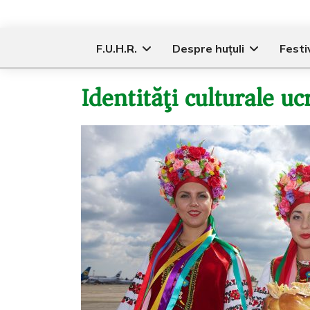
F.U.H.R.
Despre huțuli
Festiv
Identităţi culturale u