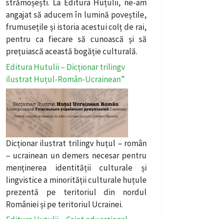
strămoșești. La Editura Huțulii, ne-am
angajat să aducem în lumină poveștile,
frumusețile și istoria acestui colț de rai,
pentru ca fiecare să cunoască și să
prețuiască această bogăție culturală.
Editura Hutulii – Dicționar trilingv
ilustrat Huțul-Român-Ucrainean”
Dicționar ilustrat trilingv huțul – român
– ucrainean un demers necesar pentru
menținerea identității culturale și
lingvistice a minorității culturale huțule
prezentă pe teritoriul din nordul
României și pe teritoriul Ucrainei.